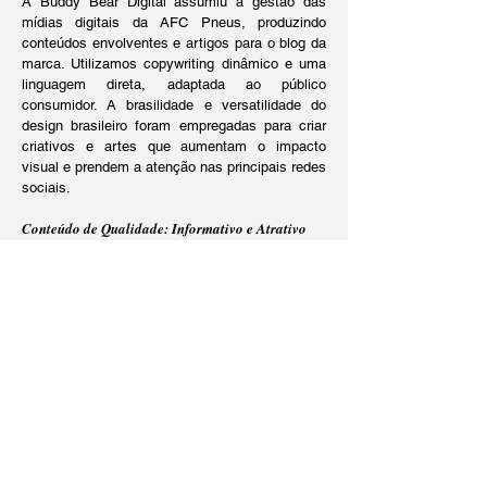
A Buddy Bear Digital assumiu a gestão das
mídias digitais da AFC Pneus, produzindo
conteúdos envolventes e artigos para o blog da
marca. Utilizamos copywriting dinâmico e uma
linguagem direta, adaptada ao público
consumidor. A brasilidade e versatilidade do
design brasileiro foram empregadas para criar
criativos e artes que aumentam o impacto
visual e prendem a atenção nas principais redes
sociais.
Conteúdo de Qualidade: Informativo e Atrativo
Desenvolvemos artigos informativos para o blog
da AFC Pneus, abordando temas relevantes e
de interesse do público. O objetivo é não
apenas atrair visitantes ao site, mas também
fornecer informações valiosas que ajudam os
clientes a tomar decisões de compra mais
informadas.
Alavancando a Presença Online com Estratégia e
Criatividade
Nosso trabalho com a AFC Pneus exemplifica
nosso compromisso em elevar marcas ao