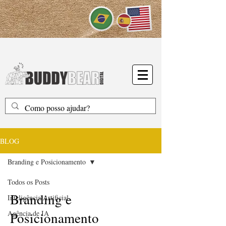
BLOG
Branding e Posicionamento
Todos os Posts
Branding e
Inteligência Artificial
Agência de IA
Posicionamento