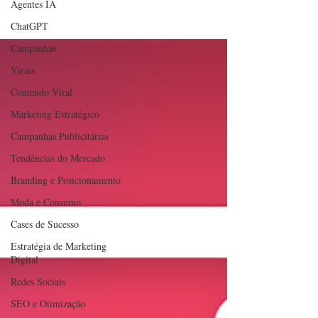
Agentes IA
ChatGPT
Campanhas
Virais
Conteudo Viral
Marketing Estratégico
Campanhas Publicitárias
Tendências do Mercado
Branding e Posicionamento
Moda e Consumo
Cases de Sucesso
Estratégia de Marketing
Digital
Redes Sociais
SEO e Otimização