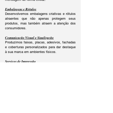
Embalagens e Rótulos
Desenvolvemos embalagens criativas e rótulos
atraentes que não apenas protegem seus
produtos, mas também atraem a atenção dos
consumidores.
Comunicação Visual e Sinalização
Produzimos faixas, placas, adesivos, fachadas
e coberturas personalizados para dar destaque
à sua marca em ambientes físicos.
Serviços de Impressão
Utilizamos tecnologias de ponta para imprimir
materiais de alta qualidade com acabamentos
especiais, como verniz UV e laminação fosca.
Sua Marca, Nossa Paixão.
Na Buddy Bear Digital, temos paixão por ajudar
empresas a criar uma presença forte e
impactante no mercado. Seja você um pequeno
empreendedor, um MEI ou uma empresa