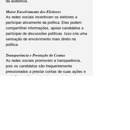
da audiência.
​Maior Envolvimento dos Eleitores
As redes sociais incentivam os eleitores a
participar ativamente da política. Eles podem
compartilhar informações, apoiar candidatos e
participar de discussões políticas. Isso cria uma
sensação de envolvimento mais direto na
política.
Transparência e Prestação de Contas
As redes sociais promovem a transparência,
pois os candidatos são frequentemente
pressionados a prestar contas de suas ações e
posições publicamente. Isso aumenta a
responsabilidade dos políticos perante o público.
Monitoramento em Tempo Real
As redes sociais fornecem feedback
instantâneo. Os candidatos podem avaliar
rapidamente o impacto de suas mensagens e
ajustar suas estratégias com base no feedback
em tempo real.