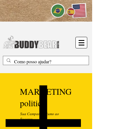
MARKETING
politico
Sua Campanha Rumo ao
Sucesso