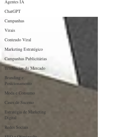
Agentes IA
ChatGPT
Campanhas
Virais
Conteudo Viral
Marketing Estratégico
Campanhas Publicitárias
Tendências do Mercado
Branding e
Posicionamento
Moda e Consumo
Cases de Sucesso
Estratégia de Marketing
Digital
Redes Sociais
SEO e Otimização