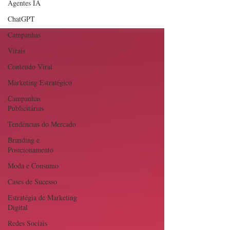
Agentes IA
ChatGPT
Campanhas
Virais
Conteudo Viral
Marketing Estratégico
Campanhas
Publicitárias
Tendências do Mercado
Branding e
Posicionamento
Moda e Consumo
Cases de Sucesso
Estratégia de Marketing
Digital
Redes Sociais