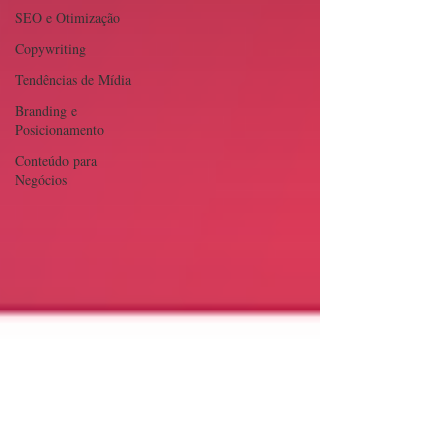
SEO e Otimização
Copywriting
Tendências de Mídia
Branding e
Posicionamento
Conteúdo para
Negócios