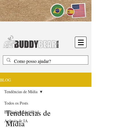
BLOG
Tendências de Mídia
Todos os Posts
Tendências de
Inteligência Artificial
Agência de IA
Mídia